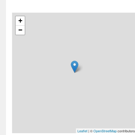
+
−
Leaflet
| ©
OpenStreetMap
contributors