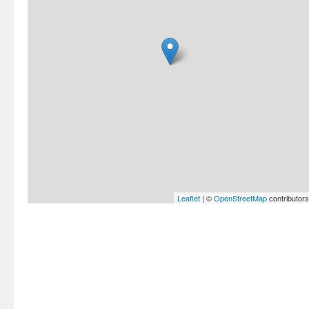
Leaflet
| ©
OpenStreetMap
contributors