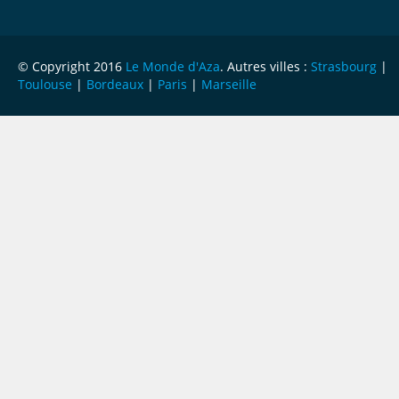
© Copyright 2016
Le Monde d'Aza
. Autres villes :
Strasbourg
|
Toulouse
|
Bordeaux
|
Paris
|
Marseille