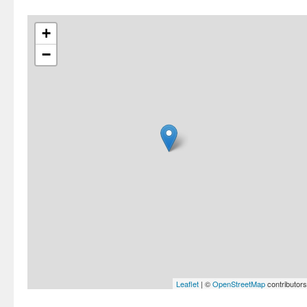
+
−
Leaflet
| ©
OpenStreetMap
contributors