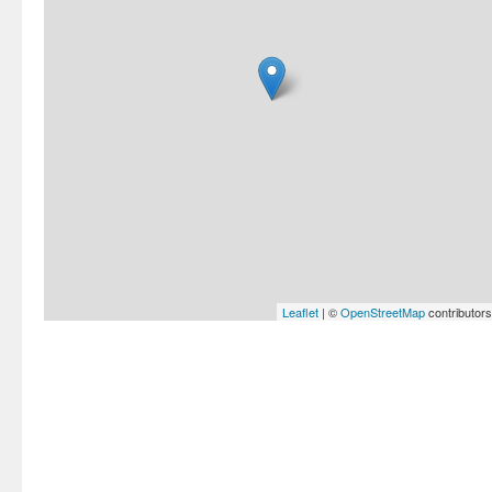
Leaflet
| ©
OpenStreetMap
contributors