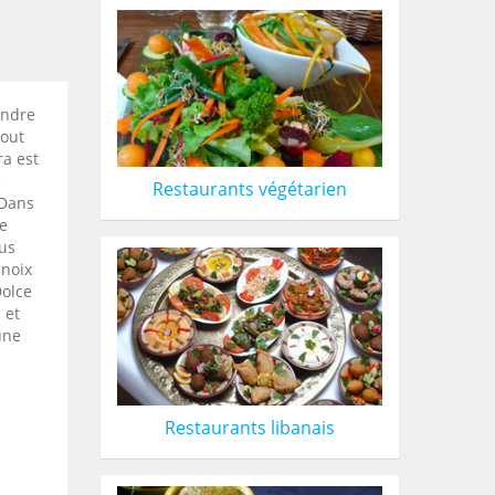
endre
tout
a est
e
Restaurants végétarien
 Dans
le
ous
 noix
Dolce
 et
une
Restaurants libanais