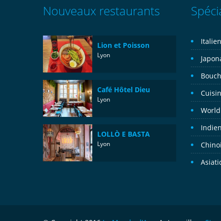
Nouveaux restaurants
Spécia
Italie
Lion et Poisson
Lyon
Japon
Bouch
Café Hôtel Dieu
Cuisin
Lyon
World
Indie
LOLLÒ E BASTA
Lyon
Chino
Asiat