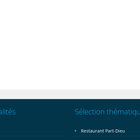
lités
Sélection thématiq
n
Restaurant Part-Dieu