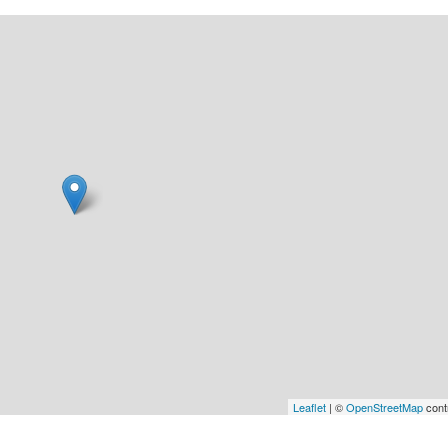
Leaflet
| ©
OpenStreetMap
cont