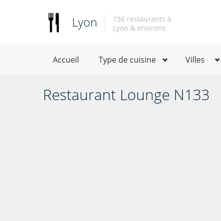
Lyon
736 restaurants à
Lyon & environs
Accueil
Type de cuisine
Villes
Restaurant Lounge N133