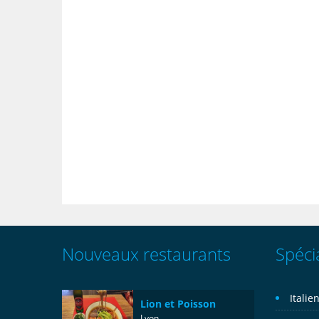
Nouveaux restaurants
Spécia
Italie
Lion et Poisson
Lyon