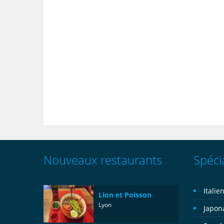
Nouveaux restaurants
Spécia
Italie
Lion et Poisson
Lyon
Japon