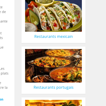
te
e de
sante
nt
Restaurants mexicain
ts
çue
Les
 plats
e
Restaurants portugais
re la
ien