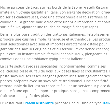
Niché au cœur de Lyon, sur les bords de la Saône, Fratelli Ristoran
invite à un voyage gustatif en Italie. Son élégante décoration, orné
boiseries chaleureuses, crée une atmosphère à la fois raffinée et
conviviale. La grande baie vitrée offre une vue imprenable et apai
sur le fleuve, ajoutant une touche de magie à chaque repas.
Dans la plus pure tradition des trattorias italiennes, l'établisseme
propose une cuisine simple, généreuse et authentique. Les produi
sont sélectionnés avec soin et importés directement d'Italie pour
garantir des saveurs originales et du terroir. L'expérience est con
pour être un instant simple, familial et chaleureux, plongeant les
convives dans une ambiance typiquement italienne.
La carte séduit avec ses spécialités incontournables, comme ses
délicieuses pizze au feu de bois, aux bases fines et croustillantes. 
pasta savoureuses et les lasagnes généreuses sont également des
phares, préparés avec un savoir-faire traditionnel. Une spécificité
remarquable du lieu est sa capacité à allier un service sur place d
qualité à une option à emporter pratique, sans jamais compromett
fraîcheur ou le goût des plats.
Le restaurant
Fratelli Ristorante
propose une cuisine de type
Ital