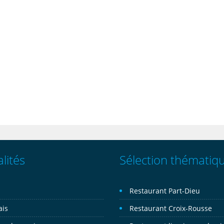
lités
Sélection thématiq
n
Restaurant Part-Dieu
ais
Restaurant Croix-Rousse