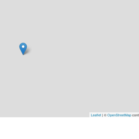
Leaflet
| ©
OpenStreetMap
cont