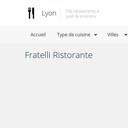
Lyon
736 restaurants à
Lyon & environs
Accueil
Type de cuisine
Villes
Fratelli Ristorante