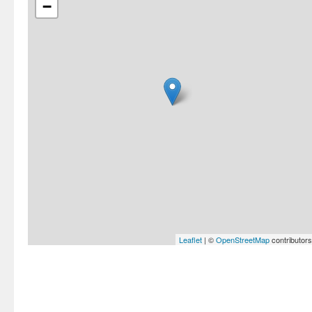
−
Leaflet
| ©
OpenStreetMap
contributors