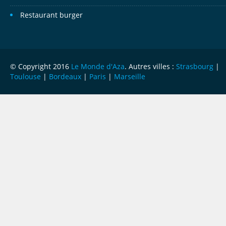
Restaurant burger
© Copyright 2016
Le Monde d'Aza
. Autres villes :
Strasbourg
|
Toulouse
|
Bordeaux
|
Paris
|
Marseille