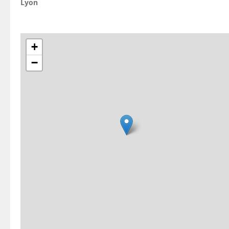
Lyon
+
−