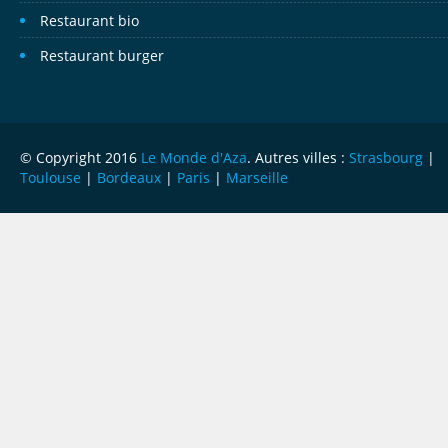
Restaurant bio
Restaurant burger
© Copyright 2016
Le Monde d'Aza
. Autres villes :
Strasbourg
|
Toulouse
|
Bordeaux
|
Paris
|
Marseille